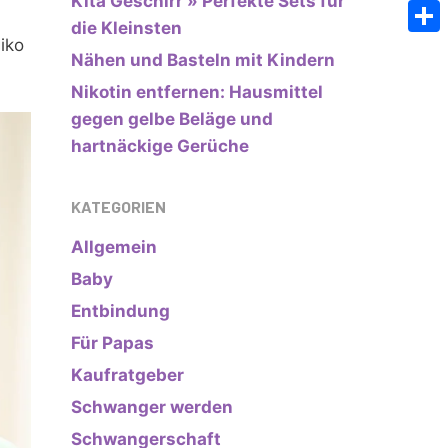
Kita Geschirr » Perfekte Sets für
Emai
die Kleinsten
iko
Teile
Nähen und Basteln mit Kindern
Nikotin entfernen: Hausmittel
gegen gelbe Beläge und
hartnäckige Gerüche
KATEGORIEN
Allgemein
Baby
Entbindung
Für Papas
Kaufratgeber
Schwanger werden
Schwangerschaft