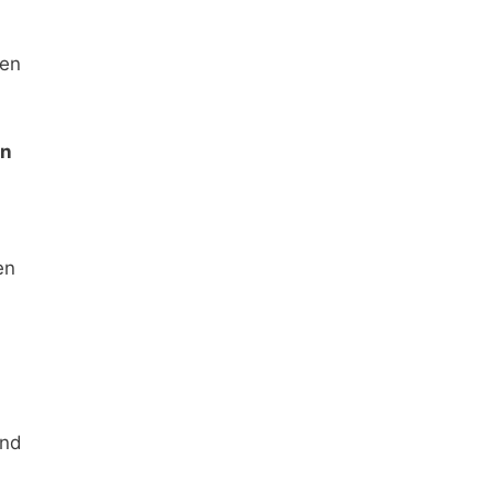
ten
en
en
ind