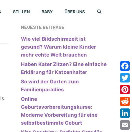
G
STILLEN
BABY
ÜBER UNS
NEUESTE BEITRÄGE
Wie viel Bildschirmzeit ist
gesund? Warum kleine Kinder
mehr echte Welt brauchen
Haben Kater Zitzen? Eine einfache
Erklärung für Katzenhalter
Face
So wird der Garten zum
Twitt
Familienparadies
ls
Online
Pinte
Geburtsvorbereitungskurse:
Redd
Moderne Vorbereitung für eine
n
Link
selbstbestimmte Geburt