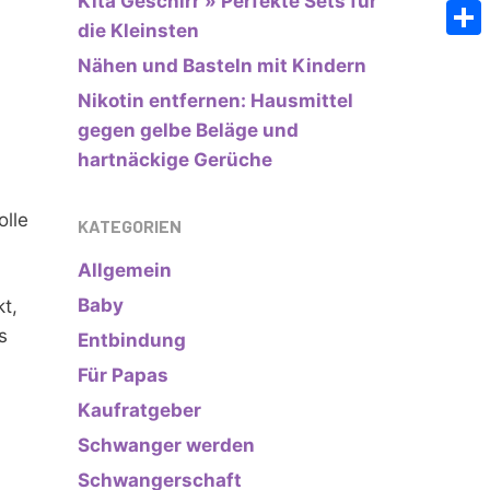
Kita Geschirr » Perfekte Sets für
Emai
die Kleinsten
Teile
Nähen und Basteln mit Kindern
Nikotin entfernen: Hausmittel
gegen gelbe Beläge und
hartnäckige Gerüche
olle
KATEGORIEN
Allgemein
Baby
t,
s
Entbindung
Für Papas
Kaufratgeber
Schwanger werden
Schwangerschaft