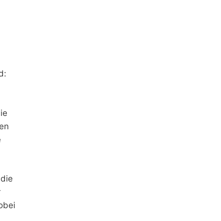
d:
ie
gen
e
 die
r
obei