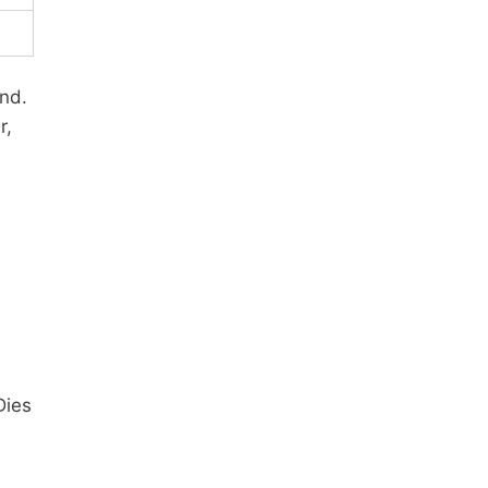
nd.
r,
Dies