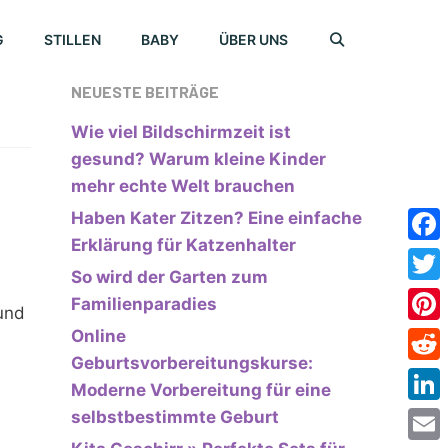
G
STILLEN
BABY
ÜBER UNS
NEUESTE BEITRÄGE
Wie viel Bildschirmzeit ist
gesund? Warum kleine Kinder
mehr echte Welt brauchen
Haben Kater Zitzen? Eine einfache
Erklärung für Katzenhalter
Face
So wird der Garten zum
Twitt
Familienparadies
und
Online
Pinte
Geburtsvorbereitungskurse:
Redd
Moderne Vorbereitung für eine
Link
selbstbestimmte Geburt