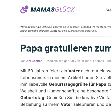
Zum
Inhalt
SC
springen
Wenn du über die Links auf unserer Seite bestellst, erhalten wir möglicherwe
Bildungsinhalte sind kein Ersatz für eine professionelle Beratung.
Papa gratulieren zu
Von
Ani Boeken
✓ Medizinisch geprüft von Dr. med. Thomas Birk
Mit 60 Jahren feiert ein
Vater
nicht nur ein w
Lebensreise. In diesem Artikel finden Sie vie
ihm liebevolle
Geburtstagsgrüße für Papa
zu
Weisheit und Humor schafft eine besondere 
Geburtstag
. Genießen Sie die kreative Viel
Beziehung zu Ihrem
Vater
zelebrieren und d