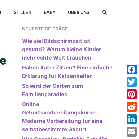
G
STILLEN
BABY
ÜBER UNS
NEUESTE BEITRÄGE
Wie viel Bildschirmzeit ist
gesund? Warum kleine Kinder
te
mehr echte Welt brauchen
Haben Kater Zitzen? Eine einfache
Erklärung für Katzenhalter
Face
So wird der Garten zum
Twitt
Familienparadies
Online
Pinte
Geburtsvorbereitungskurse:
Redd
Moderne Vorbereitung für eine
Link
selbstbestimmte Geburt