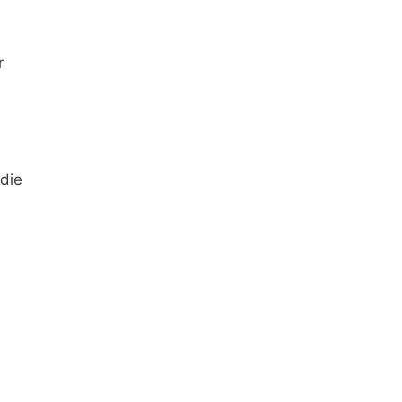
r
die
.