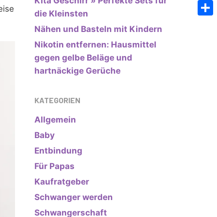
Kita Geschirr » Perfekte Sets für
Emai
eise
die Kleinsten
Teile
Nähen und Basteln mit Kindern
Nikotin entfernen: Hausmittel
gegen gelbe Beläge und
hartnäckige Gerüche
KATEGORIEN
Allgemein
Baby
Entbindung
Für Papas
Kaufratgeber
Schwanger werden
Schwangerschaft