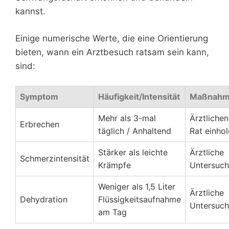
kannst.
Einige numerische Werte, die eine Orientierung
bieten, wann ein Arztbesuch ratsam sein kann,
sind:
Symptom
Häufigkeit/Intensität
Maßnah
Mehr als 3-mal
Ärztlichen
Erbrechen
täglich / Anhaltend
Rat einho
Stärker als leichte
Ärztliche
Schmerzintensität
Krämpfe
Untersuc
Weniger als 1,5 Liter
Ärztliche
Dehydration
Flüssigkeitsaufnahme
Untersuc
am Tag