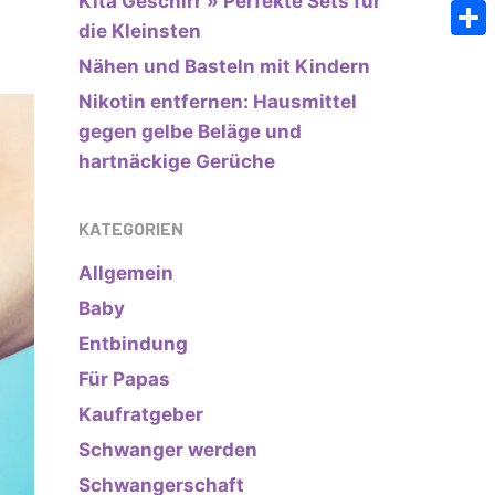
Kita Geschirr » Perfekte Sets für
Emai
die Kleinsten
Teile
Nähen und Basteln mit Kindern
Nikotin entfernen: Hausmittel
gegen gelbe Beläge und
hartnäckige Gerüche
KATEGORIEN
Allgemein
Baby
Entbindung
Für Papas
Kaufratgeber
Schwanger werden
Schwangerschaft