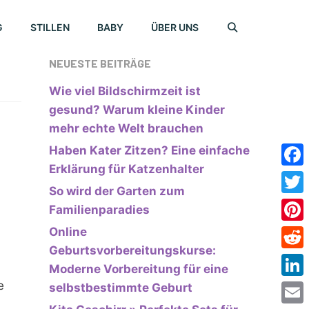
G
STILLEN
BABY
ÜBER UNS
NEUESTE BEITRÄGE
Wie viel Bildschirmzeit ist
gesund? Warum kleine Kinder
mehr echte Welt brauchen
Haben Kater Zitzen? Eine einfache
Erklärung für Katzenhalter
Face
So wird der Garten zum
Twitt
Familienparadies
Online
Pinte
Geburtsvorbereitungskurse:
Redd
Moderne Vorbereitung für eine
e
Link
selbstbestimmte Geburt