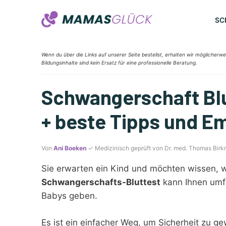
Zum
Inhalt
SC
springen
Wenn du über die Links auf unserer Seite bestellst, erhalten wir möglicherwe
Bildungsinhalte sind kein Ersatz für eine professionelle Beratung.
Schwangerschaft Blut
+ beste Tipps und E
Von
Ani Boeken
✓ Medizinisch geprüft von Dr. med. Thomas Birk
Sie erwarten ein Kind und möchten wissen, w
Schwangerschafts-Bluttest
kann Ihnen umfa
Babys geben.
Es ist ein einfacher Weg, um Sicherheit zu ge