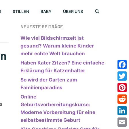
G
STILLEN
BABY
ÜBER UNS
NEUESTE BEITRÄGE
Wie viel Bildschirmzeit ist
gesund? Warum kleine Kinder
en
mehr echte Welt brauchen
Haben Kater Zitzen? Eine einfache
Erklärung für Katzenhalter
Face
So wird der Garten zum
Twitt
Familienparadies
Online
Pinte
s
Geburtsvorbereitungskurse:
Redd
Moderne Vorbereitung für eine
Link
selbstbestimmte Geburt