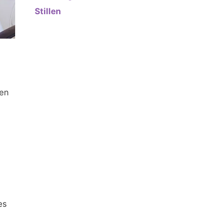
Stillen
ten
es